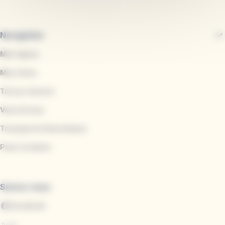
Navigation
Mes lignes
Mes titres
Tul sur mesure
Vous & nous
Transports Interurbains
Pass'scolaire
Suivez-nous
Facebook