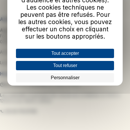
d’audience et autres cookies).
Les cookies techniques ne
peuvent pas être refusés. Pour
Adresse
les autres cookies, vous pouvez
effectuer un choix en cliquant
Agence Commerciale TUL
sur les boutons appropriés.
Forum des 3 Gares
02000 Laon
Arrêt :
GARE
Tout accepter
Lignes de bus :
1
-
2
-
3
-
4
-
5
Tout refuser
Horaires d'ouverture
Personnaliser
🕐Du lundi au vendredi
de 7h00 à 19h30.
Les samedis et pendant les vacances scolaires
de 8h30 à
12h30 et de 14h00 à 18h00.
📞
03.23.79.07.59.