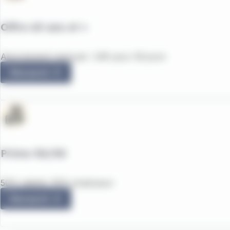
Offre 65 ans et +
Abonnement mensuel : 24€ pour 30 jours
Découvrir
Prime 50/50
50% salarié, 50% employeur
Découvrir