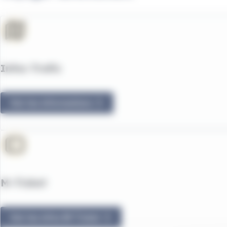
Infos Trafic
Voir les informations
M-Ticket
Voir les infos M-Ticket