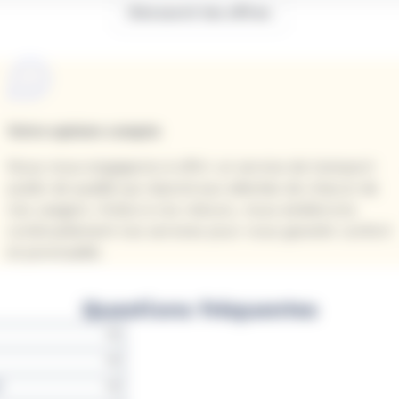
Découvrir les offres
Votre opinion compte
Nous nous engageons à offrir un service de transport
public de qualité qui répond aux attentes de chacun de
nos usagers. Grâce à vos retours, nous améliorons
continuellement nos services pour vous garantir confort
et ponctualité.
Questions fréquentes
?