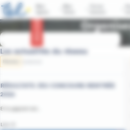
contenu
Panneau de gestion des cookies
principal
Mes
Mes
Tul sur
Vo
lignes
titres
mesure
n
Infos trafic
Organisez
Les actualités du réseau
Réseau
03/08/2026
RÉSULTATS JEU CONCOURS RENTRÉE
2026
Et le gagnant est...
Lire