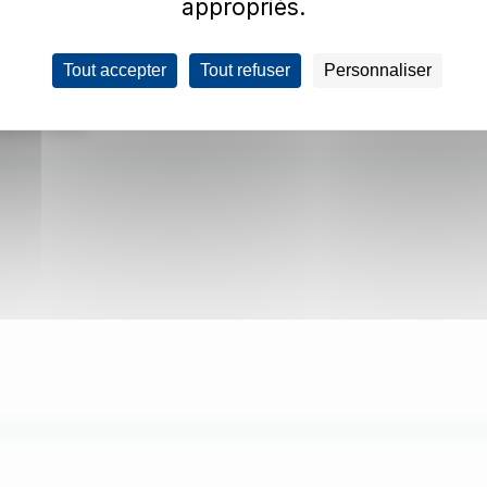
appropriés.
Tout accepter
Tout refuser
Personnaliser
ts
s et tarifs