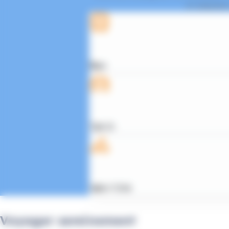
et adaptées
Bus
T.A.D.
Vélo'Cité
Voyager sereinement