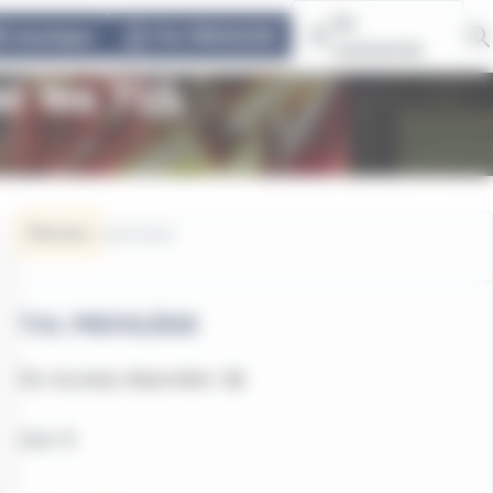
Se
E-boutique
TUL PRIVILÈGE
connecter
ec les TUL
Réseau
22/07/2026
TUL PRIVILÈGE
De nouveau disponible ! 😀
Lire