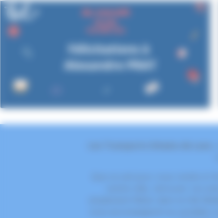
Les Transports Urbains de Laon
,
Que ce soit pour vous rendre à l'é
centre-ville, retrouver vos ami
simplement flâner dans la Cité Méd
vous accompagnent au quotidien av