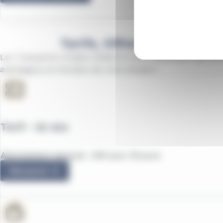
Tarifs, Offres, Abonnemen
Les Transports Urbains mettent à votre disposition des offre
avantageux en fonction de votre situation.
Tarif - 26 ans
Abonnement mensuel : 24€ pour 30 jours
Découvrir