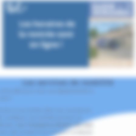
Les services de mobilité
 votre allié pour tous vos déplacements à
Laon !
cole ou au travail, faire vos courses en
s, pratiquer une activité sportive ou
iévale,
Les Transports Urbains de Laon
ec des solutions de transport pratiques