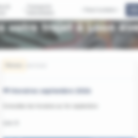
us &
Transports
Pass'scolaire
ous
Interurbains
 votre trajet à Laon av
Réseau
29/07/2026
📢 Horaires septembre 2026
Consultez les horaires au 1er septembre
Lire