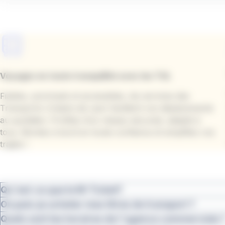
Voyagez en toute tranquillité avec les TUL
Fiables, ponctuels et accessibles, les services des
Transports Urbains de Laon facilitent vos déplacements
au quotidien. Profitez d’un réseau sécurisé, adapté à
tous. Montez à bord en toute confiance et simplifiez vos
trajets !
Qu'est-ce que le M-Ticket?
Où puis-je acheter mes titres de transport ?
Quels sont les horaires de l'agence commerciale 