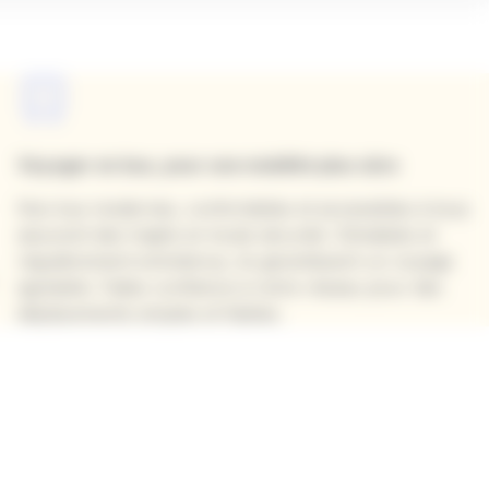
Voyager en bus, pour une mobilité plus sûre
Nos bus modernes, confortables et accessibles à tous
assurent des trajets en toute sécurité. Climatisés et
régulièrement entretenus, ils garantissent un voyage
agréable. Faites confiance à notre réseau pour des
déplacements simples et fiables.