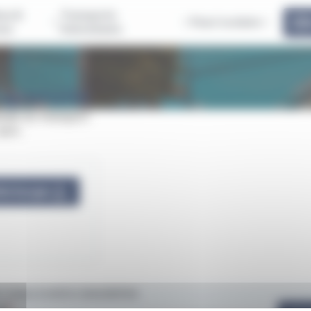
us &
Transports
Pass'scolaire
ous
Interurbains
 gratuité
uité du transport
aon.
lécharger
vous à notre newsletter
il