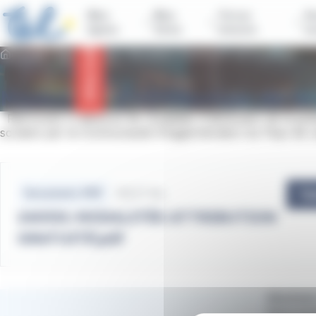
contenu
Panneau de gestion des cookies
principal
Mes
Mes
Tul sur
Vo
lignes
titres
mesure
n
Infos trafic
Accueil
Pass'scolaire
Modalités d’attribution de la gratuité
Modalités d’attribution de la
Retrouvez ci-dessous les modalités d'attribution de la grat
scolaire par la Communauté d'Agglomération du Pays de L
Fichiers
133.17 Ko
Document .PDF
Té
240531-MODALITÉS ATTRIBUTION
GRATUITÉ.pdf
Abonnez-
Votre ema