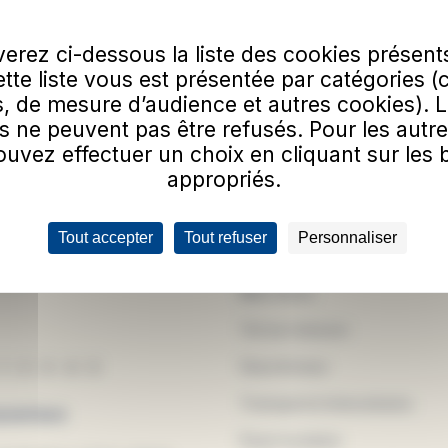
S'a
erez ci-dessous la liste des cookies présent
ue Les Transports Urbains de Laon utilisent mon email pour envoyer la newsl
Cette liste vous est présentée par catégories (
us.
, de mesure d’audience et autres cookies). 
quis
confirmer que vous n'êtes pas un robot.
s ne peuvent pas être refusés. Pour les autre
uvez effectuer un choix en cliquant sur les
appropriés.
Navigation
Tout accepter
Tout refuser
Personnaliser
rciale TUL
Mes lignes
res
Mes titres
Tul sur mesure
Vous & nous
1
-
2
-
3
-
4
-
5
Transports Interurbains
uverture
Pass'scolaire