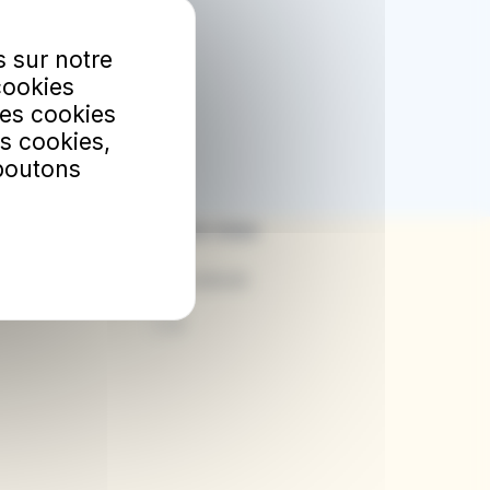
bonner
s sur notre
etter.
cookies
Les cookies
s cookies,
 boutons
Suivez-nous
Facebook
X