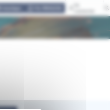
Se
E-boutique
TUL PRIVILÈGE
connecter