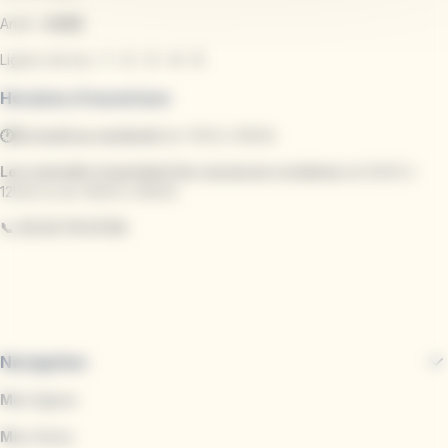
Arrêt :
GARE
Lignes de bus :
1
-
2
-
3
-
4
-
5
Horaires d'ouverture
🕐Du lundi au vendredi
de 7h00 à 19h30.
Les samedis et pendant les vacances scolaires
de 8h30 à
12h30 et de 14h00 à 18h00.
📞
03.23.79.07.59.
Navigation
Mes lignes
Mes titres