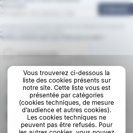
Votre email
S'abonner
J’accepte que Les Transports Urbains de Laon utilisent mon email pour
envoyer la newsletter.
En savoir plus.
Champ requis
Veuillez confirmer que vous n'êtes pas un robot.
Une question ?
Vous trouverez ci-dessous la
liste des cookies présents sur
03.23.79.07.59.
notre site. Cette liste vous est
présentée par catégories
Notre agence
(cookies techniques, de mesure
🏢 Forum des 3 Gares à Laon
d’audience et autres cookies).
Nous écrire
Les cookies techniques ne
peuvent pas être refusés. Pour
les autres cookies, vous pouvez