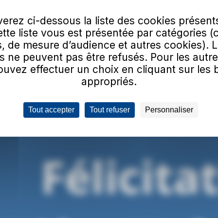
erez ci-dessous la liste des cookies présent
Cette liste vous est présentée par catégories (
, de mesure d’audience et autres cookies). 
s ne peuvent pas être refusés. Pour les autre
uvez effectuer un choix en cliquant sur les
appropriés.
Tout accepter
Tout refuser
Personnaliser