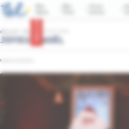
contenu
Panneau de gestion des cookies
principal
Mes
Mes
Tul sur
Vo
lignes
titres
mesure
n
Infos trafic
Accueil
Réseau
JOYEUX NOËL
JOYEUX NOËL
Publié le 22/12/2023