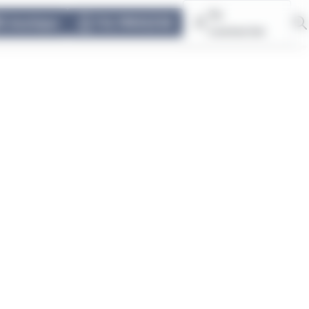
Se
E-boutique
TUL PRIVILÈGE
connecter