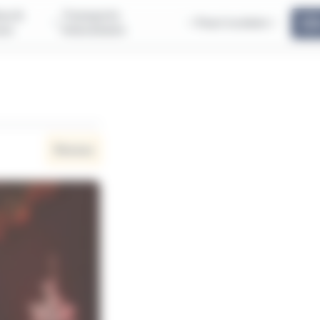
us &
Transports
Pass'scolaire
ous
Interurbains
Réseau