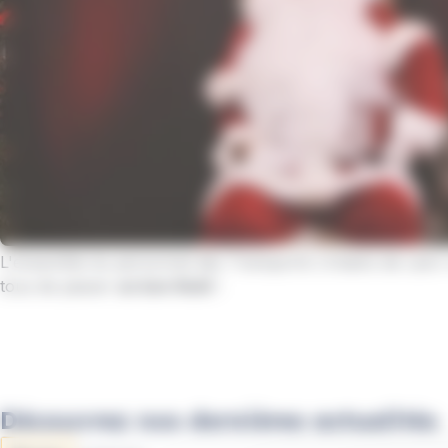
L'ensemble du personnel des Transports Urbains de Laon 
tous de passer
un bon Noël
!
Découvrez nos dernières actualités