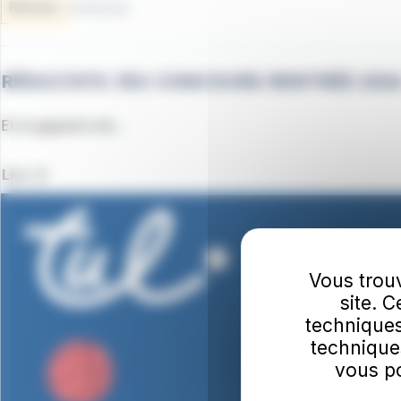
Réseau
03/08/2026
RÉSULTATS JEU CONCOURS RENTRÉE 202
Et le gagnant est...
Lire
Vous trouv
site. 
techniques
technique
vous po