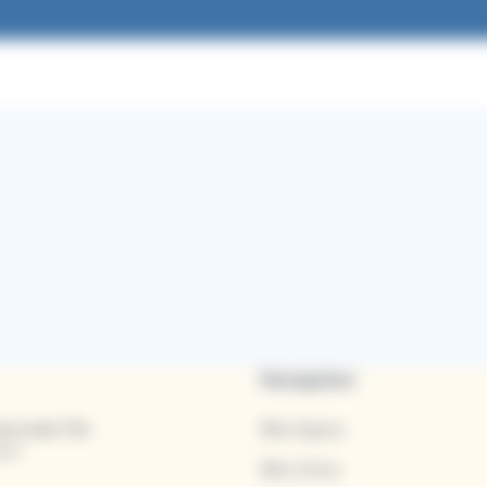
Navigation
rciale TUL
Mes lignes
res