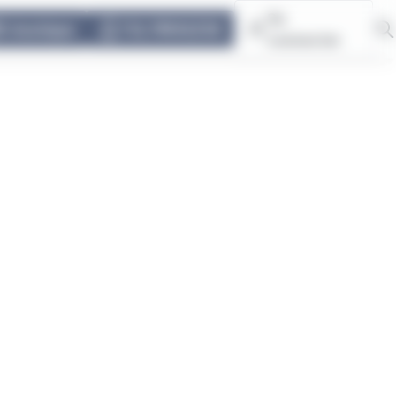
Se
E-boutique
TUL PRIVILÈGE
connecter