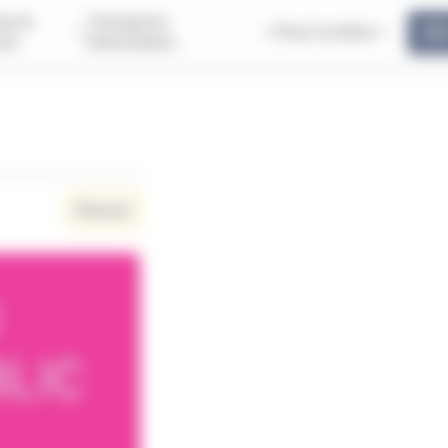
us &
Transports
Pass'scolaire
ous
Interurbains
Réseau