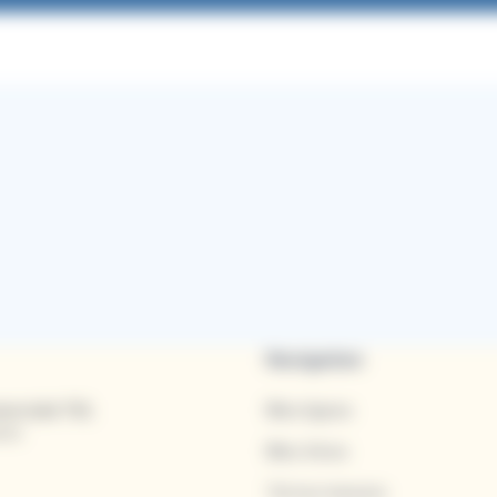
Navigation
rciale TUL
Mes lignes
res
Mes titres