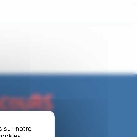
s sur notre
cookies