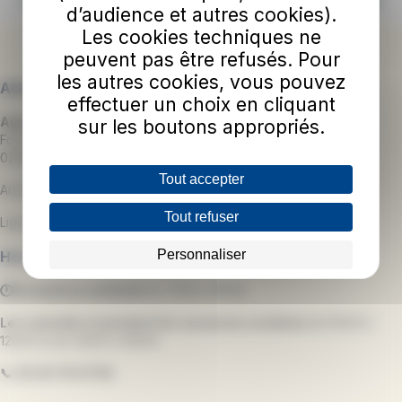
d’audience et autres cookies).
Les cookies techniques ne
peuvent pas être refusés. Pour
les autres cookies, vous pouvez
Adresse
effectuer un choix en cliquant
Agence Commerciale TUL
sur les boutons appropriés.
Forum des 3 Gares
02000 Laon
Tout accepter
Arrêt :
GARE
Tout refuser
Lignes de bus :
1
-
2
-
3
-
4
-
5
Personnaliser
Horaires d'ouverture
🕐Du lundi au vendredi
de 7h00 à 19h30.
Les samedis et pendant les vacances scolaires
de 8h30 à
12h30 et de 14h00 à 18h00.
📞
03.23.79.07.59.