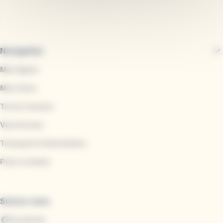
Navigation
Mes lignes
Mes titres
Tul sur mesure
Vous & nous
Transports Interurbains
Pass'scolaire
Suivez-nous
Facebook