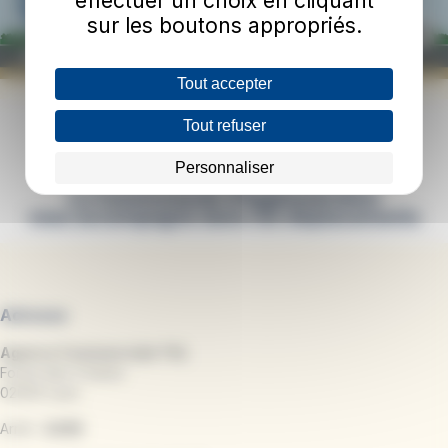
effectuer un choix en cliquant
sur les boutons appropriés.
Tout accepter
Tout refuser
Personnaliser
Adresse
Agence Commerciale TUL
Forum des 3 Gares
02000 Laon
Arrêt :
GARE