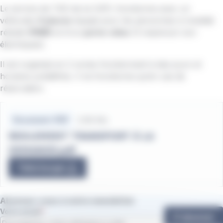
Le service de TAD de la CAPL fonctionne avec un
véhicules
9 places
équipé pour les personnes à mobilité
réduite
(PMR)
et d'un
porte-vélos
(3 maximum non
électriques).
Il est organisé en 2 zones fonctionnant à des jours et
horaires prédéfinis. Il ne fonctionne qu’en cas de
réservation.
Fichiers
2.58 Mo
Document .PDF
REGLEMENT TRANSPORT À LA
DEMANDE.pdf
Télécharger
Abonnez-vous à notre newsletter
Votre email
S'abonner