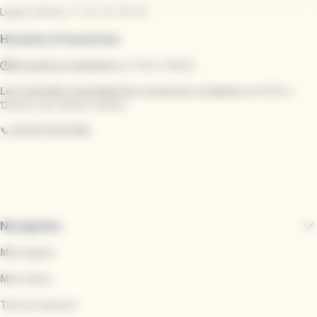
Lignes de bus :
1
-
2
-
3
-
4
-
5
Horaires d'ouverture
🕐Du lundi au vendredi
de 7h00 à 19h30.
Les samedis et pendant les vacances scolaires
de 8h30 à
12h30 et de 14h00 à 18h00.
📞
03.23.79.07.59.
Navigation
Mes lignes
Mes titres
Tul sur mesure