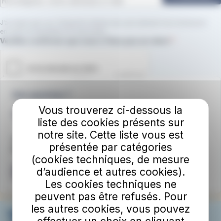
J’accepte que Les Transports Urbains de Laon utilisent mon email pour
envoyer la newsletter.
En savoir plus.
Champ requis
Veuillez confirmer que vous n'êtes pas un robot.
Une question ?
Vous trouverez ci-dessous la
03.23.79.07.59.
liste des cookies présents sur
notre site. Cette liste vous est
Notre agence
présentée par catégories
🏢 Forum des 3 Gares à Laon
(cookies techniques, de mesure
d’audience et autres cookies).
Nous écrire
Les cookies techniques ne
peuvent pas être refusés. Pour
les autres cookies, vous pouvez