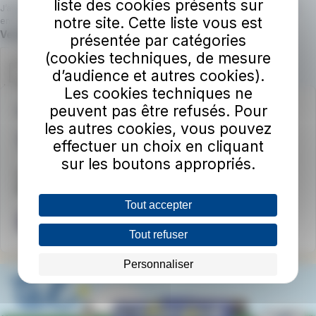
liste des cookies présents sur
J’accepte que Les Transports Urbains de Laon utilisent mon email pour
notre site. Cette liste vous est
envoyer la newsletter.
En savoir plus.
Champ requis
Veuillez confirmer que vous n'êtes pas un robot.
présentée par catégories
(cookies techniques, de mesure
d’audience et autres cookies).
Les cookies techniques ne
peuvent pas être refusés. Pour
Une question ?
les autres cookies, vous pouvez
03.23.79.07.59.
effectuer un choix en cliquant
sur les boutons appropriés.
Notre agence
🏢 Forum des 3 Gares à Laon
Tout accepter
Nous écrire
Tout refuser
Personnaliser