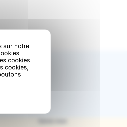
s sur notre
cookies
Les cookies
bonner
s cookies,
 boutons
etter.
Suivez-nous