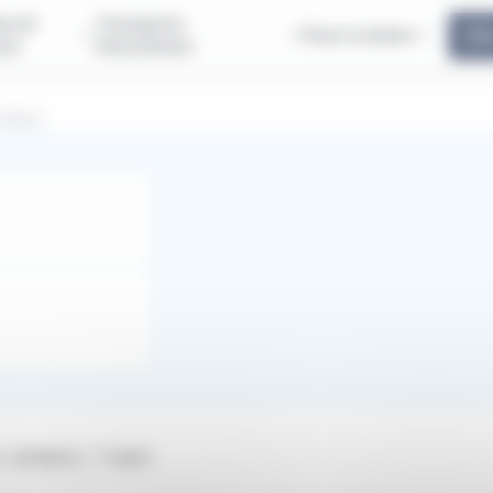
us &
Transports
Pass'scolaire
ous
Interurbains
UBLIC
validation. Trajets