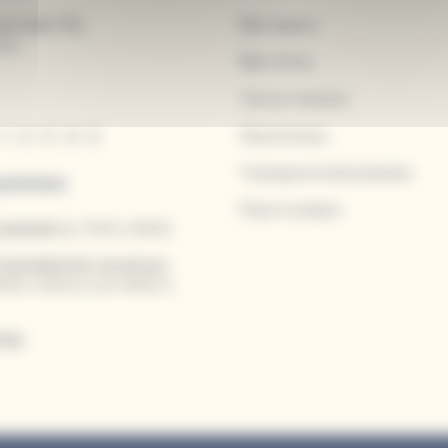
rciale TUL
Mes lignes
res
Mes titres
Tul sur mesure
Vous & nous
1
-
2
-
3
-
4
-
5
Transports Interurbains
uverture
Pass'scolaire
vendredi
de 7h00 à 19h30.
t pendant les vacances
h30 à 12h30 et de 14h00 à
.59.