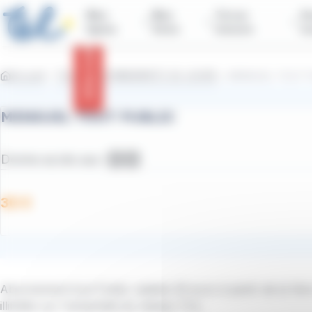
contenu
Panneau de gestion des cookies
principal
Mes
Mes
Tul sur
Vo
lignes
titres
mesure
n
Infos trafic
Accueil
Titres
ABONNEMENTS 30 JOURS
MENSUEL TOUT P
MENSUEL TOUT PUBLIC
Donne accès aux :
Bus TUL
Car STDM
30 €
Abonnement tout Public valable 30 jours à partir de la 1ère 
illimités sur l'ensemble du réseau TUL.