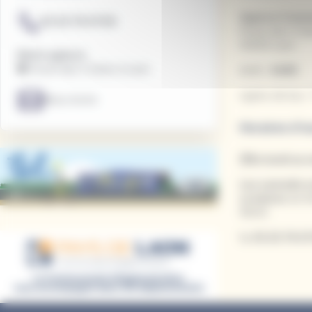
Agence Comme
03.23.79.07.59.
Forum des 3 Ga
02000 Laon
Notre agence
🏢 Forum des 3 Gares à Laon
Arrêt :
GARE
Lignes de bus :
Nous écrire
Horaires d'o
🕐Du lundi au 
Les samedis e
scolaires
de 8
18h00.
📞
03.23.79.07