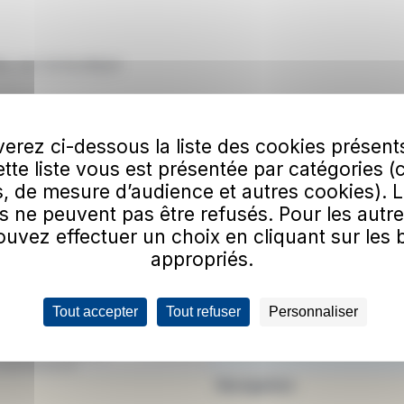
s, sur la boutique
erez ci-dessous la liste des cookies présent
Cette liste vous est présentée par catégories (
vous à notre newsletter
, de mesure d’audience et autres cookies). 
il
S'a
s ne peuvent pas être refusés. Pour les autre
uvez effectuer un choix en cliquant sur les
ue Les Transports Urbains de Laon utilisent mon email pour envoyer la newsl
appropriés.
us.
quis
confirmer que vous n'êtes pas un robot.
Tout accepter
Tout refuser
Personnaliser
Navigation