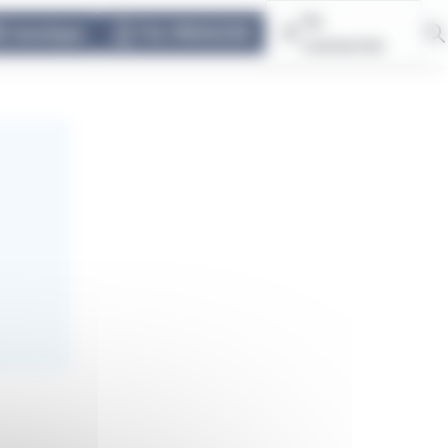
Se
E-boutique
TUL PRIVILÈGE
connecter