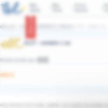
contenu
Panneau de gestion des cookies
principal
Mes
Mes
Tul sur
Vo
lignes
titres
mesure
n
Infos trafic
Accueil
Titres
ABONNEMENTS ANNUELS
ELIT : valable 1 an
ELIT : valable 1 an
Donne accès aux :
Bus TUL
Car STDM
300 €
Abonnement tout Public valable 1 an à partir du premier j