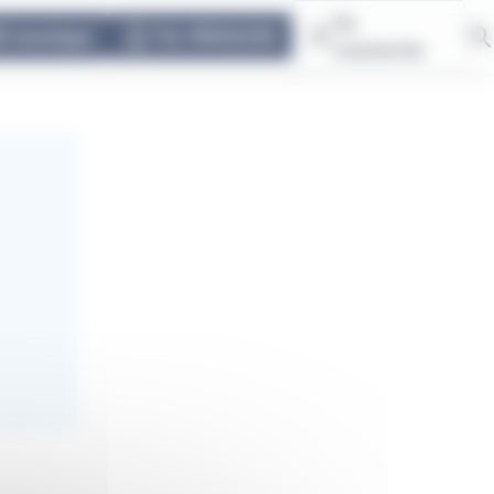
Se
E-boutique
TUL PRIVILÈGE
connecter