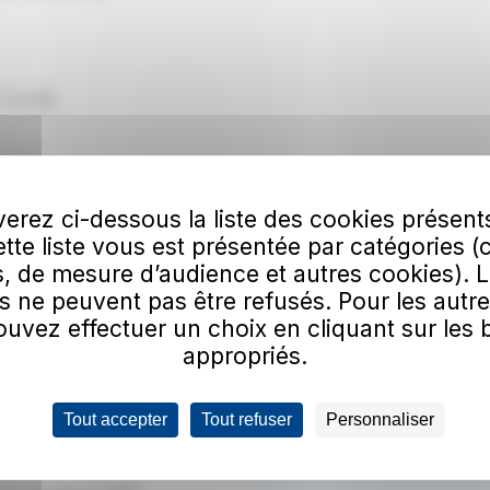
 TUL•M.
 Public !
erez ci-dessous la liste des cookies présent
Cette liste vous est présentée par catégories (
, de mesure d’audience et autres cookies). 
vous à notre newsletter
s ne peuvent pas être refusés. Pour les autre
il
uvez effectuer un choix en cliquant sur les
S'a
appropriés.
ue Les Transports Urbains de Laon utilisent mon email pour envoyer la newsl
us.
Tout accepter
Tout refuser
Personnaliser
quis
confirmer que vous n'êtes pas un robot.