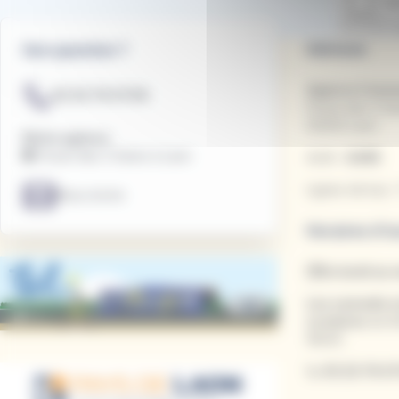
Adresse
Une question ?
Agence Comme
03.23.79.07.59.
Forum des 3 Ga
02000 Laon
Notre agence
🏢 Forum des 3 Gares à Laon
Arrêt :
GARE
Lignes de bus :
Nous écrire
Horaires d'o
🕐Du lundi au 
Les samedis e
scolaires
de 8
18h00.
📞
03.23.79.07