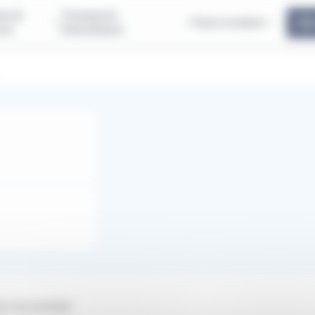
us &
Transports
Pass'scolaire
ous
Interurbains
our du premier