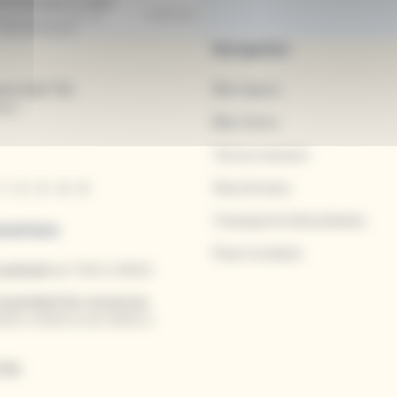
Navigation
rciale TUL
Mes lignes
res
Mes titres
Tul sur mesure
Vous & nous
1
-
2
-
3
-
4
-
5
Transports Interurbains
uverture
Pass'scolaire
vendredi
de 7h00 à 19h30.
t pendant les vacances
h30 à 12h30 et de 14h00 à
.59.