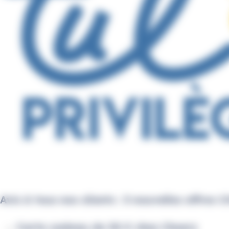
Avis à tous nos clients : 3 nouvelles offr
Carte cadeau de 30 € chez Cheerz