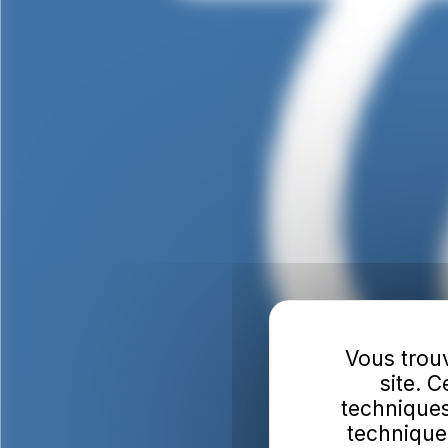
Vous trouv
site. 
techniques
technique