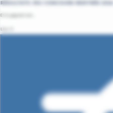
RÉSULTATS JEU CONCOURS RENTRÉE 202
Et le gagnant est...
Lire