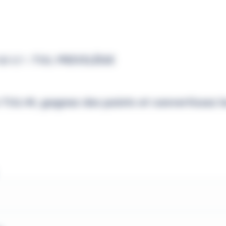
ci 👉 :
TUL PRIVILÈGE
 TUL•M, gagnez des points et convertissez l