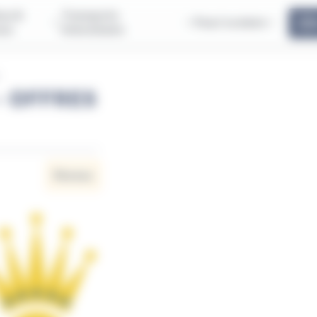
us &
Transports
Pass'scolaire
ous
Interurbains
- OFFRES
Réseau