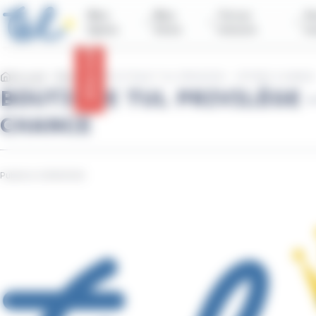
contenu
Panneau de gestion des cookies
principal
Mes
Mes
Tul sur
Vo
lignes
titres
mesure
n
Infos trafic
Accueil
Réseau
BOUTIQUE TUL PRIVILÈGE - OFFRES CHANCE
BOUTIQUE TUL PRIVILÈGE 
CHANCE
Publié le 12/06/2026