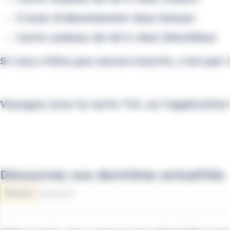
3 mois d'abonnement chez Deezer
Carte cadeau de 60 € chez Décathlon
Si vous n'êtes pas encore inscrits, c'est par i
Voyagez avec la carte TUL ou l’application
Découvrez nos dernières actualités
Réseau
03/08/2026