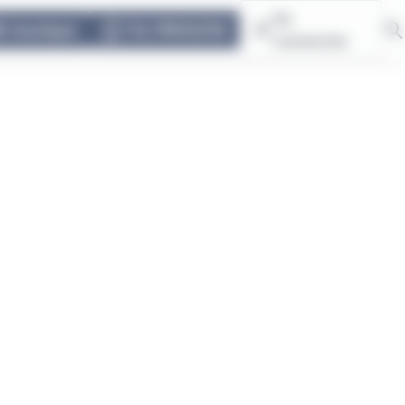
Se
E-boutique
TUL PRIVILÈGE
connecter