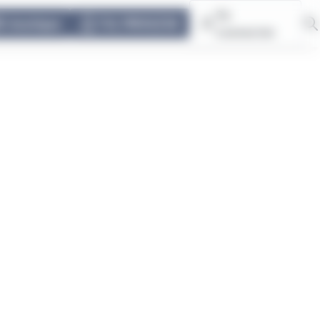
Se
E-boutique
TUL PRIVILÈGE
connecter