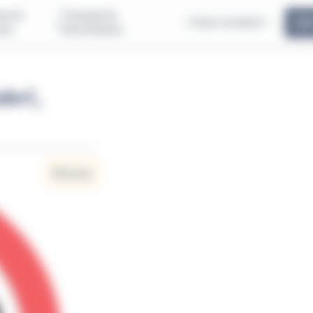
us &
Transports
Pass'scolaire
ous
Interurbains
abri,
Réseau