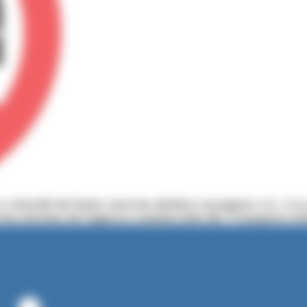
est
interdit de fumer sous les abribus voyageurs
des résea
t les entrées de l’agence commerciale des Transports Ur