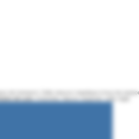
ux de transport. Cette mesure s'applique à tous les espac
bains de Laon
. Ensemble, faisons respecter cette règle.