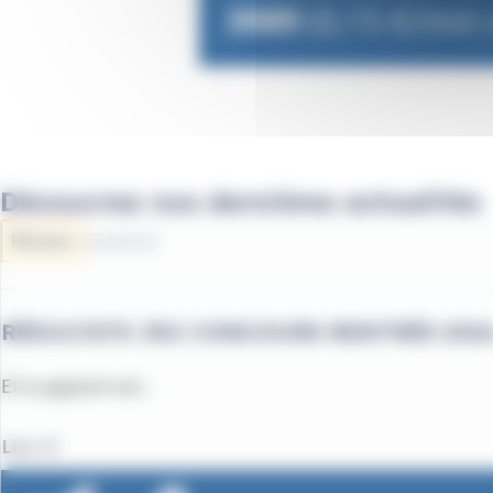
Découvrez nos dernières actualités
Réseau
03/08/2026
RÉSULTATS JEU CONCOURS RENTRÉE 202
Et le gagnant est...
Lire