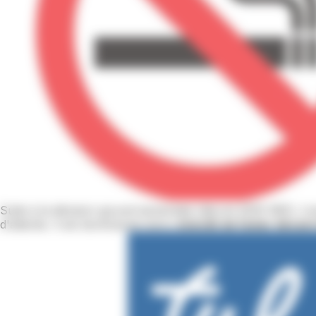
Suite à la décision gouvernementale (décret 2025-582), il 
d'attente. Il est dorénavant donc
interdit de fumer devan