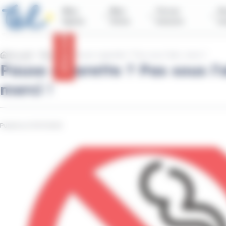
contenu
Panneau de gestion des cookies
principal
Mes
Mes
Tul sur
Vo
lignes
titres
mesure
n
Infos trafic
Accueil
Réseau
Pause cigarette ? Pas sous l’abri, merci !
Pause cigarette ? Pas sous l’
merci !
Publié le 07/07/2025