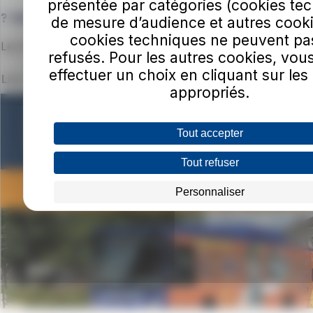
présentée par catégories (cookies te
? NOUVEAU GUIDE HORAIRES ?
de mesure d’audience et autres cooki
cookies techniques ne peuvent pas
Les horaires pour la rentrée sont en ligne !
refusés. Pour les autres cookies, vo
effectuer un choix en cliquant sur le
Lire
appropriés.
Tout accepter
Tout refuser
Personnaliser